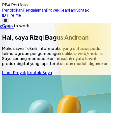
RBA Portfolio
Pendidikan
Pengalaman
Proyek
Keahlian
Kontak
ID
Hire Me
☰
Open to work
Kontak
Hai, saya
Rizqi Bagus Andrean
Mahasiswa Teknik Informatika yang antusias pada
teknologi dan pengembangan aplikasi web/mobile.
Saya senang memecahkan masalah nyata lewat
produk digital yang rapi, terukur, dan mudah digunakan.
Lihat Proyek
Kontak Saya