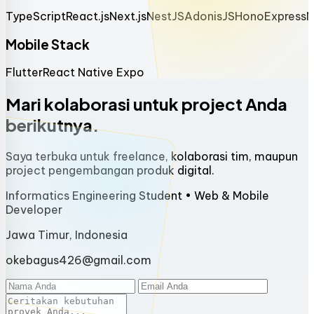
TypeScript
React.js
Next.js
NestJS
AdonisJS
Hono
Express
N
Mobile Stack
Flutter
React Native Expo
Mari kolaborasi untuk project Anda
berikutnya.
Saya terbuka untuk freelance, kolaborasi tim, maupun
project pengembangan produk digital.
Informatics Engineering Student • Web & Mobile
Developer
Jawa Timur, Indonesia
okebagus426@gmail.com